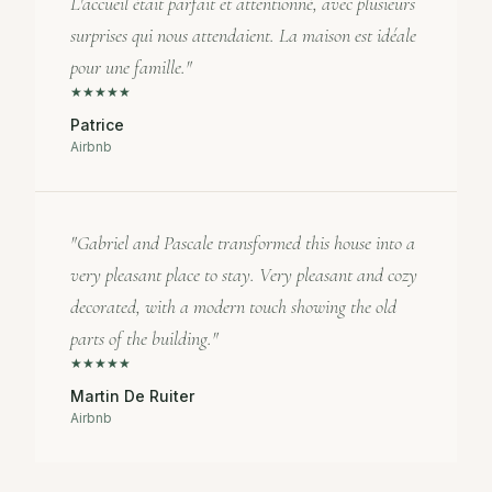
L'accueil était parfait et attentionné, avec plusieurs
surprises qui nous attendaient. La maison est idéale
pour une famille.
"
★
★
★
★
★
Patrice
Airbnb
"
Gabriel and Pascale transformed this house into a
very pleasant place to stay. Very pleasant and cozy
decorated, with a modern touch showing the old
parts of the building.
"
★
★
★
★
★
Martin De Ruiter
Airbnb