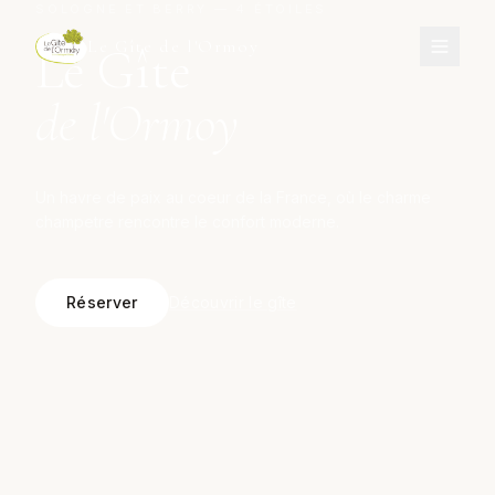
SOLOGNE ET BERRY — 4 ÉTOILES
Le Gîte de l'Ormoy
Le Gîte
de l'Ormoy
Un havre de paix au coeur de la France, où le charme
champetre rencontre le confort moderne.
Réserver
Découvrir le gîte